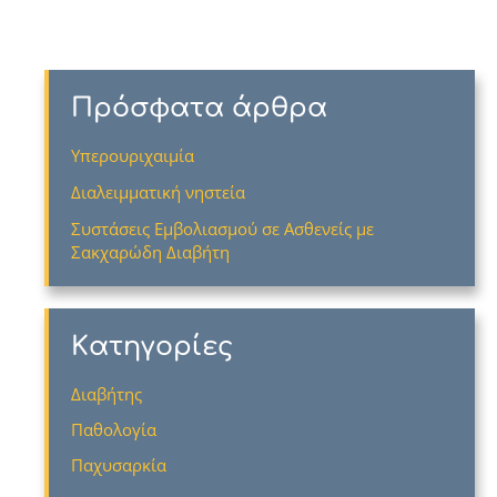
Πρόσφατα άρθρα
Υπερουριχαιμία
Διαλειμματική νηστεία
Συστάσεις Εμβολιασμού σε Ασθενείς με
Σακχαρώδη Διαβήτη
Kατηγορίες
Διαβήτης
Παθολογία
Παχυσαρκία