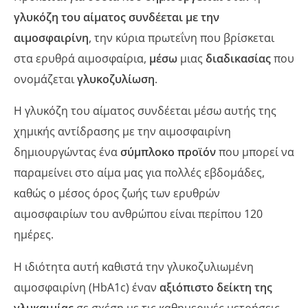
γλυκόζη του αίματος συνδέεται με την
αιμοσφαιρίνη
, την κύρια πρωτεΐνη που βρίσκεται
στα ερυθρά αιμοσφαίρια,
μέσω
μιας
διαδικασίας
που
ονομάζεται
γλυκοζυλίωση
.
Η γλυκόζη του αίματος συνδέεται μέσω αυτής της
χημικής αντίδρασης με την αιμοσφαιρίνη
δημιουργώντας ένα
σύμπλοκο προϊόν
που μπορεί να
παραμείνει στο αίμα μας για πολλές εβδομάδες,
καθώς ο μέσος όρος ζωής των ερυθρών
αιμοσφαιρίων του ανθρώπου είναι περίπου 120
ημέρες.
Η ιδιότητα αυτή καθιστά την γλυκοζυλιωμένη
αιμοσφαιρίνη (HbA1c) έναν
αξιόπιστο δείκτη της
γλυκαιμίας
σε σχέση με τις καθημερινές μετρήσεις