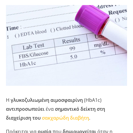
Η
γλυκοζυλιωμένη αιμοσφαιρίνη
(HbA1c)
αντιπροσωπεύει
ένα
σημαντικό δείκτη στη
διαχείριση του
σακχαρώδη διαβήτη
.
Πρόκειται για
ουσία
που
δημιουργείται
όταν η