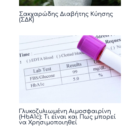
Σακχαρώδης Διαβήτης Κύησης
(ΣΔΚ)
Γλυκοζυλιωμένη Αιμοσφαιρίνη
(HbA1c): Τι είναι και Πως μπορεί
να Χρησιμοποιηθεί