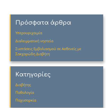
Πρόσφατα άρθρα
Υπερουριχαιμία
Διαλειμματική νηστεία
Συστάσεις Εμβολιασμού σε Ασθενείς με
Σακχαρώδη Διαβήτη
Kατηγορίες
Διαβήτης
Παθολογία
Παχυσαρκία