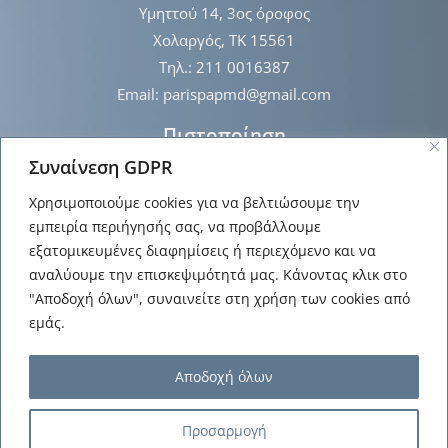
Υμηττού 14, 3ος όροφος
Χολαργός, ΤΚ 15561
Τηλ.: 211 0016387
Email: parispapmd@gmail.com
Πιστοποίηση
Συναίνεση GDPR
Χρησιμοποιούμε cookies για να βελτιώσουμε την
εμπειρία περιήγησής σας, να προβάλλουμε
εξατομικευμένες διαφημίσεις ή περιεχόμενο και να
αναλύουμε την επισκεψιμότητά μας. Κάνοντας κλικ στο
"Αποδοχή όλων", συναινείτε στη χρήση των cookies από
Πληροφορίες
εμάς.
Πολιτική Απορρήτου
Χάρτης Ιστότοπου
Αποδοχή όλων
Προσαρμογή